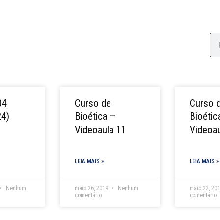
Se
04
Curso de
Curso 
24)
Bioética –
Bioétic
Videoaula 11
Videoau
LEIA MAIS »
LEIA MAIS »
Nenhum
maio 26, 2019
Nenhum
maio 22, 20
comentário
comentário