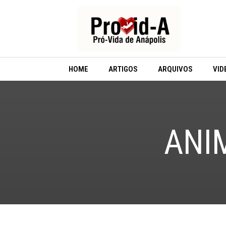
Ir
para
o
conteúdo
HOME
ARTIGOS
ARQUIVOS
VID
ANI