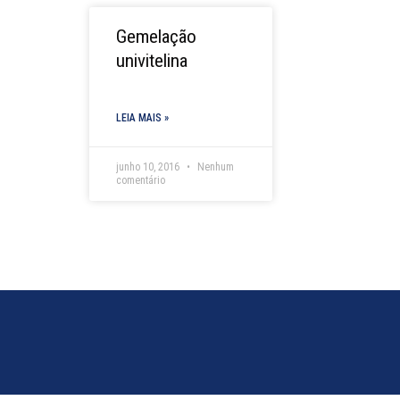
Gemelação
univitelina
LEIA MAIS »
junho 10, 2016
Nenhum
comentário