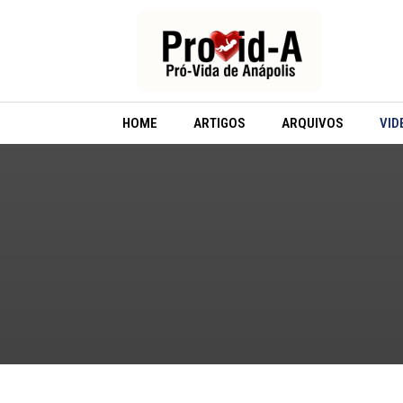
Ir
para
o
conteúdo
HOME
ARTIGOS
ARQUIVOS
VID