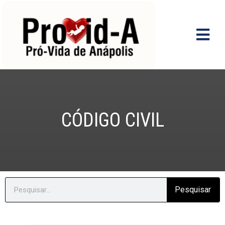
Ir
para
o
conteúdo
CÓDIGO CIVIL
Search
Pesquisar