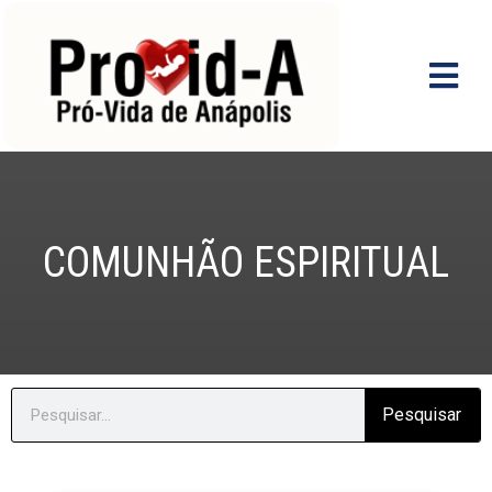
Ir
para
o
conteúdo
COMUNHÃO ESPIRITUAL
Search
Pesquisar