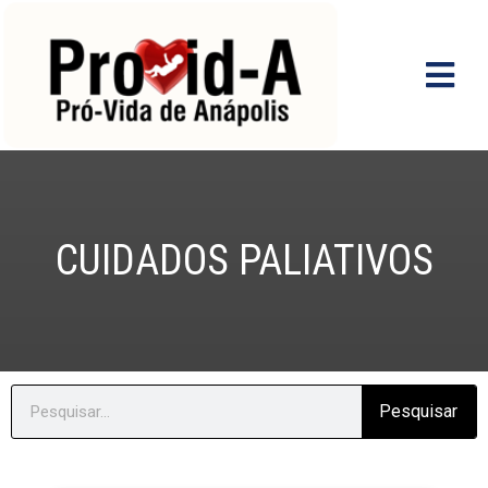
Ir
para
o
conteúdo
CUIDADOS PALIATIVOS
Search
Pesquisar