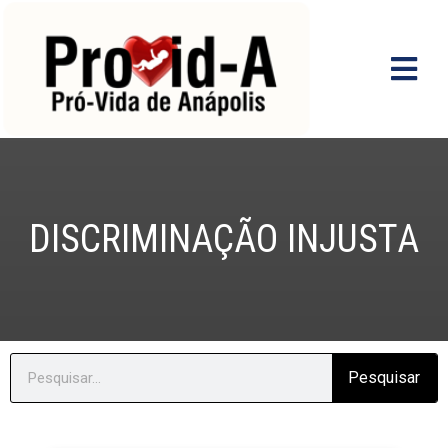
Ir
para
o
conteúdo
DISCRIMINAÇÃO INJUSTA
Search
Pesquisar