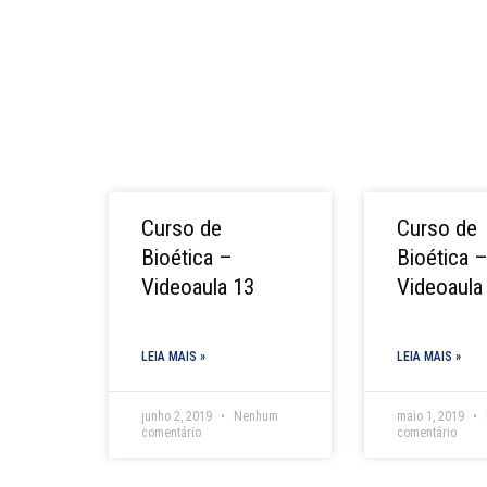
Curso de
Curso de
Bioética –
Bioética 
Videoaula 13
Videoaula
LEIA MAIS »
LEIA MAIS »
junho 2, 2019
Nenhum
maio 1, 2019
comentário
comentário