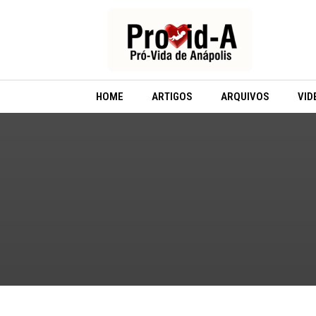
Ir
para
o
conteúdo
HOME
ARTIGOS
ARQUIVOS
VID