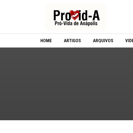
Ir
para
o
conteúdo
HOME
ARTIGOS
ARQUIVOS
VID