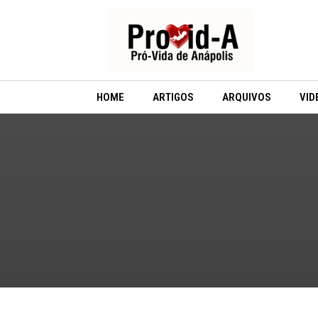
Ir
para
o
conteúdo
HOME
ARTIGOS
ARQUIVOS
VID