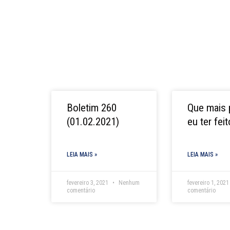
Boletim 260
Que mais 
(01.02.2021)
eu ter fei
LEIA MAIS »
LEIA MAIS »
fevereiro 3, 2021
Nenhum
fevereiro 1, 202
comentário
comentário