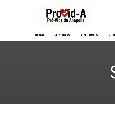
Ir
para
o
conteúdo
HOME
ARTIGOS
ARQUIVOS
VID