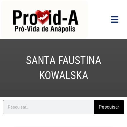
Ir
para
o
conteúdo
SANTA FAUSTINA
KOWALSKA
Search
Pesquisar