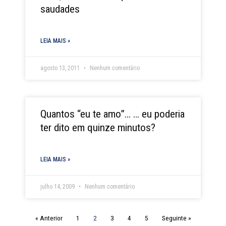
saudades
LEIA MAIS »
agosto 13, 2011
Nenhum comentário
Quantos “eu te amo”… … eu poderia
ter dito em quinze minutos?
LEIA MAIS »
julho 14, 2009
Nenhum comentário
« Anterior
1
2
3
4
5
Seguinte »