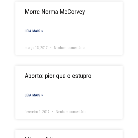
Page
Page
Page
Page
Page
Morre Norma McCorvey
LEIA MAIS »
março 13, 2017
Nenhum comentário
Aborto: pior que o estupro
LEIA MAIS »
fevereiro 1, 2017
Nenhum comentário