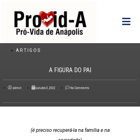
Ir
para
o
conteúdo
ARTIGOS
A FIGURA DO PAI
admin
outubro 3, 2022
No Comments
(é preciso recuperá-la na família e na