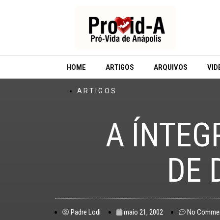
Ir
para
o
conteúdo
HOME
ARTIGOS
ARQUIVOS
VID
ARTIGOS
A ÍNTE
DE 
Padre Lodi
maio 21, 2002
No Comme