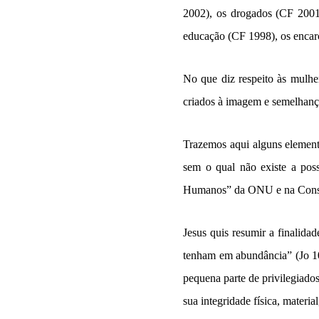
2002), os drogados (CF 2001
educação (CF 1998), os encarc
No que diz respeito às mulhe
criados à imagem e semelhança
Trazemos aqui alguns elemento
sem o qual não existe a poss
Humanos” da ONU e na Consti
Jesus quis resumir a finalida
tenham em abundância” (Jo 10
pequena parte de privilegiado
sua integridade física, material,