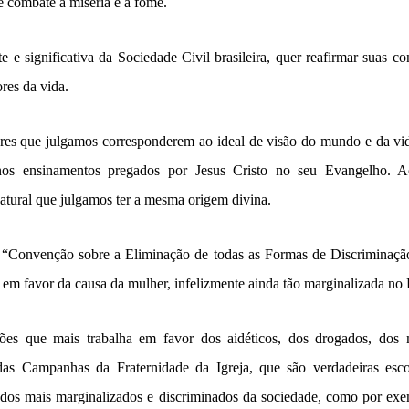
 combate à miséria e à fome.
te e significativa da Sociedade Civil brasileira, quer reafirmar suas c
res da vida.
res que julgamos corresponderem ao ideal de visão do mundo e da v
nos ensinamentos pregados por Jesus Cristo no seu Evangelho. Ac
atural que julgamos ter a mesma origem divina.
Convenção sobre a Eliminação de todas as Formas de Discriminação
a em favor da causa da mulher, infelizmente ainda tão marginalizada no
ções que mais trabalha em favor dos aidéticos, dos drogados, dos
idas Campanhas da Fraternidade da Igreja, que são verdadeiras esc
 dos mais marginalizados e discriminados da sociedade, como por ex