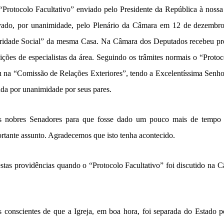
“Protocolo Facultativo” enviado pelo Presidente da República à noss
ovado, por unanimidade, pelo Plenário da Câmara em 12 de dezembr
ridade Social” da mesma Casa. Na Câmara dos Deputados recebeu pr
uições de especialistas da área. Seguindo os trâmites normais o “Protoc
u na “Comissão de Relações Exteriores”, tendo a Excelentíssima Senh
da por unanimidade por seus pares.
obres Senadores para que fosse dado um pouco mais de tempo pa
rtante assunto. Agradecemos que isto tenha acontecido.
tas providências quando o “Protocolo Facultativo” foi discutido na 
 conscientes de que a Igreja, em boa hora, foi separada do Estado 