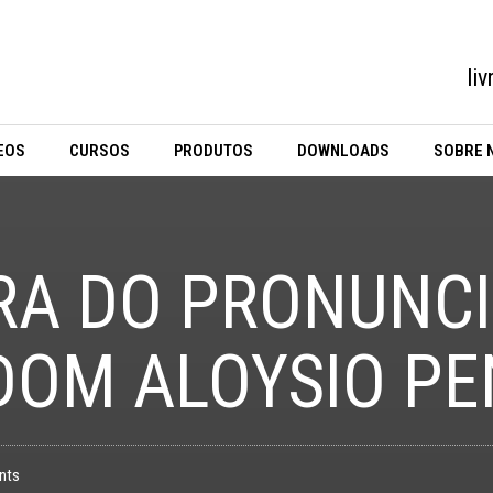
li
EOS
CURSOS
PRODUTOS
DOWNLOADS
SOBRE 
GRA DO PRONUNC
DOM ALOYSIO P
nts