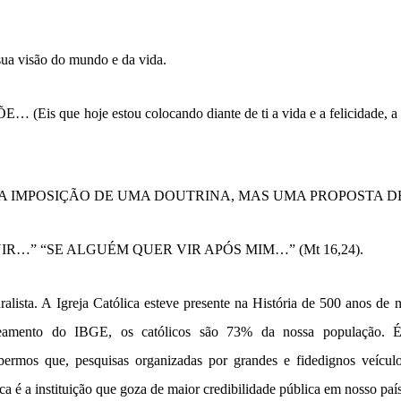
sua visão do mundo e da vida.
s que hoje estou colocando diante de ti a vida e a felicidade, a m
 A IMPOSIÇÃO DE UMA DOUTRINA, MAS UMA PROPOSTA 
R…” “SE ALGUÉM QUER VIR APÓS MIM…” (Mt 16,24).
lista. A Igreja Católica esteve presente na História de 500 anos de 
seamento do IBGE, os católicos são 73% da nossa população. É
abermos que, pesquisas organizadas por grandes e fidedignos veícul
ca é a instituição que goza de maior credibilidade pública em nosso país