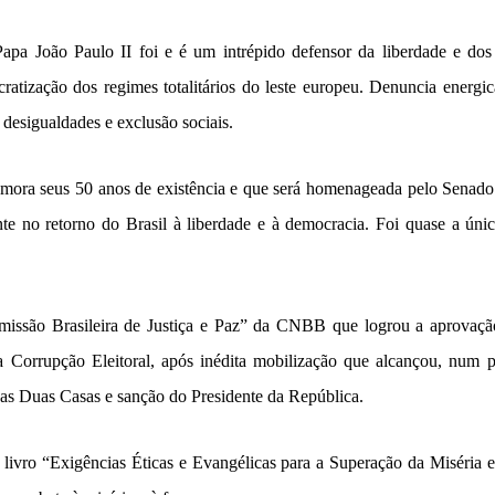
pa João Paulo II foi e é um intrépido defensor da liberdade e dos
atização dos regimes totalitários do leste europeu. Denuncia energic
desigualdades e exclusão sociais.
ra seus 50 anos de existência e que será homenageada pelo Senado B
ante no retorno do Brasil à liberdade e à democracia. Foi quase a úni
omissão Brasileira de Justiça e Paz” da CNBB que logrou a aprovaç
 Corrupção Eleitoral, após inédita mobilização que alcançou, num p
das Duas Casas e sanção do Presidente da República.
ivro “Exigências Éticas e Evangélicas para a Superação da Miséria 