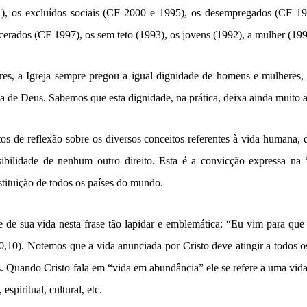
), os excluídos sociais (CF 2000 e 1995), os desempregados (CF 19
erados (CF 1997), os sem teto (1993), os jovens (1992), a mulher (1990
res, a Igreja sempre pregou a igual dignidade de homens e mulheres,
 de Deus. Sabemos que esta dignidade, na prática, deixa ainda muito a
s de reflexão sobre os diversos conceitos referentes à vida humana, d
ibilidade de nenhum outro direito. Esta é a convicção expressa na 
tuição de todos os países do mundo.
de de sua vida nesta frase tão lapidar e emblemática: “Eu vim para que
,10). Notemos que a vida anunciada por Cristo deve atingir a todos 
s. Quando Cristo fala em “vida em abundância” ele se refere a uma vi
 espiritual, cultural, etc.