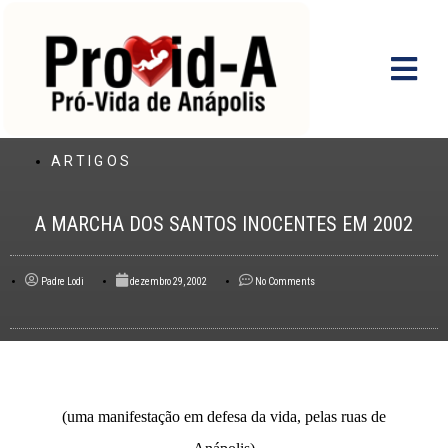
Ir
para
o
conteúdo
ARTIGOS
A MARCHA DOS SANTOS INOCENTES EM 2002
Padre Lodi
dezembro 29, 2002
No Comments
(uma manifestação em defesa da vida, pelas ruas de