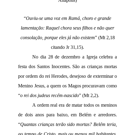
Anápolis)
“
Ouviu-se uma voz em Ramá, choro e grande
lamentação: Raquel chora seus filhos e não quer
consolação, porque eles já não existem
” (Mt 2,18
citando Jr 31,15).
No dia 28 de dezembro a Igreja celebra a
festa dos Santos Inocentes. São as crianças mortas
por ordem do rei Herodes, desejoso de exterminar o
Menino Jesus, a quem os Magos procuravam como
“
o rei dos judeus recém-nascido
” (Mt 2,2).
A ordem real era de matar todos os meninos
de dois anos para baixo, em Belém e arredores.
“
Quantas crianças terão sido mortas? Belém teria,
ao tempo de Cristo, mais ou menos mil habitantes.