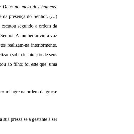
de Deus no meio dos homens
.
e da presença do Senhor. (…)
ela escutou segundo a ordem da
o Senhor. A mulher ouviu a voz
es realizam-na interiormente,
etizam sob a inspiração de seus
pou ao filho; foi este que, uma
iro milagre na ordem da graça:
 sua pressa se a gestante a ser