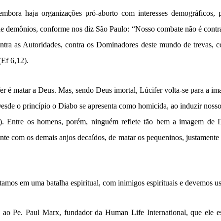
bora haja organizações pró-aborto com interesses demográficos, pol
 de demônios, conforme nos diz São Paulo: “Nosso combate não é contra
ontra as Autoridades, contra os Dominadores deste mundo de trevas, co
(Ef 6,12).
er é matar a Deus. Mas, sendo Deus imortal, Lúcifer volta-se para a 
Desde o princípio o Diabo se apresenta como homicida, ao induzir noss
-5). Entre os homens, porém, ninguém reflete tão bem a imagem de 
ente com os demais anjos decaídos, de matar os pequeninos, justamente 
mos em uma batalha espiritual, com inimigos espirituais e devemos usa
e ao Pe. Paul Marx, fundador da Human Life International, que ele e