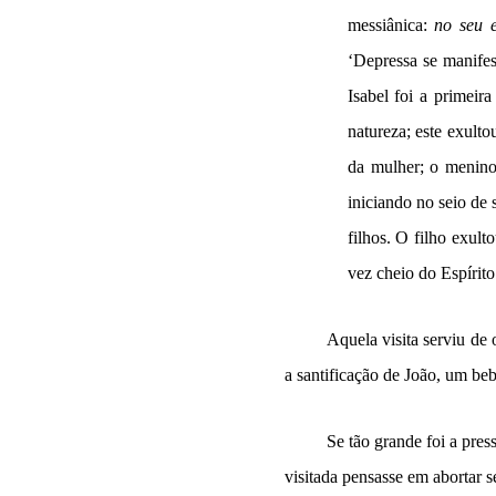
messiânica:
no seu 
‘Depressa se manife
Isabel foi a primeir
natureza; este exult
da mulher; o menino
iniciando no seio de 
filhos. O filho exult
vez cheio do Espírit
Aquela visita serviu de
a santificação de João, um beb
Se tão grande foi a pres
visitada pensasse em abortar 