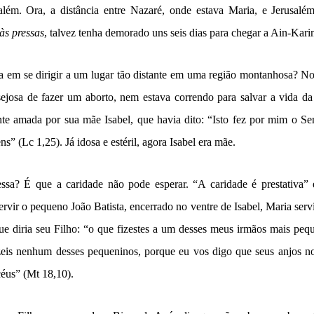
salém. Ora, a distância entre Nazaré, onde estava Maria, e Jerusal
às pressas
, talvez tenha demorado uns seis dias para chegar a Ain-Kari
a em se dirigir a um lugar tão distante em uma região montanhosa? No
ejosa de fazer um aborto, nem estava correndo para salvar a vida da 
nte amada por sua mãe Isabel, que havia dito: “Isto fez por mim o Sen
” (Lc 1,25). Já idosa e estéril, agora Isabel era mãe.
essa? É que a caridade não pode esperar. “A caridade é prestativa”
ervir o pequeno João Batista, encerrado no ventre de Isabel, Maria serv
 que diria seu Filho: “o que fizestes a um desses meus irmãos mais peq
zeis nenhum desses pequeninos, porque eu vos digo que seus anjos 
céus” (Mt 18,10).