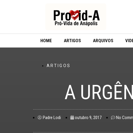
Ir
para
o
conteúdo
HOME
ARTIGOS
ARQUIVOS
VID
ARTIGOS
A URGÊN
Padre Lodi
outubro 9, 2017
No Comm