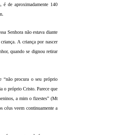
ém, é de aproximadamente 140
m.
ssa Senhora não estava diante
criança. A criança por nascer
hor, quando se dignou retirar
 e “não procura o seu próprio
ia o próprio Cristo. Parece que
ueninos, a mim o fizestes” (Mt
nos céus veem continuamente a