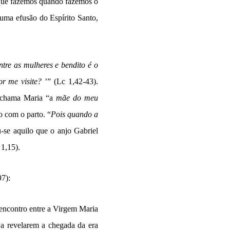
ue fazemos quando fazemos o
 uma efusão do Espírito Santo,
ntre as
mulheres e bendito é o
r me visite?
’” (Lc 1,42-43).
 chama Maria “a
mãe do meu
 com o parto. “
Pois quando a
-se aquilo que o anjo Gabriel
 1,15).
7):
 encontro entre a Virgem Maria
, a revelarem a chegada da era