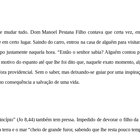
de mudar tudo. Dom Manoel Pestana Filho contava que certa vez, e
 em certo lugar. Saindo do carro, entrou na casa de alguém para visita
po justamente naquela hora. “Então o senhor sabia? Alguém contou 
motivo do espanto até que lhe foi dito que, naquele exato momento, a
o fora providencial. Sem o saber, mas deixando-se guiar por uma inspir
mo consequência a salvação de uma vida.
ncípio” (Jo 8,44) também tem pressa. Impedido de devorar o filho da
a terra e o mar “cheio de grande furor, sabendo que lhe resta pouco te