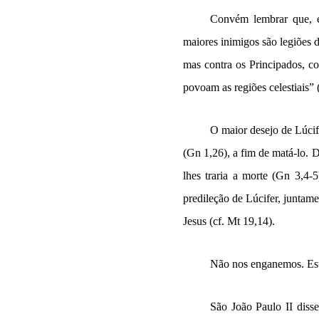
Convém lembrar que, em
maiores inimigos são legiões
mas contra os Principados, c
povoam as regiões celestiais” 
O maior desejo de Lúcif
(Gn 1,26), a fim de matá-lo. 
lhes traria a morte (Gn 3,4
predileção de Lúcifer, juntam
Jesus (cf. Mt 19,14).
Não nos enganemos. Esta
São João Paulo II diss