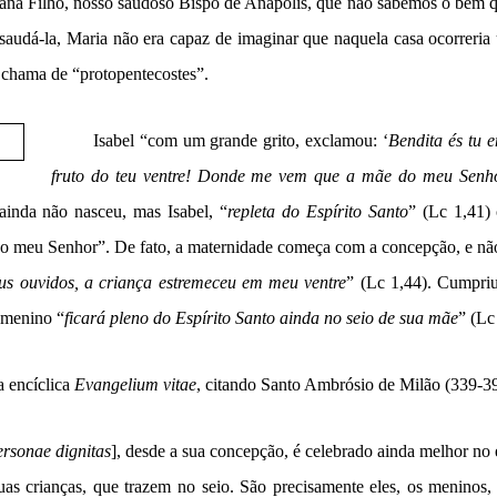
na Filho, nosso saudoso Bispo de Anápolis, que
não sabemos o bem q
 saudá-la, Maria não era capaz de imaginar que naquela casa ocorreria
 chama de “protopentecostes”.
Isabel “com um grande grito, exclamou: ‘
Bendita és tu e
fruto do teu ventre! Donde me vem que a mãe do meu Senho
ainda não nasceu, mas Isabel, “
repleta do Espírito Santo
” (Lc 1,41)
do meu Senhor”. De fato, a maternidade começa com a concepção, e não
s ouvidos, a criança estremeceu em meu ventre
” (Lc 1,44). Cumpriu
 menino “
ficará pleno do Espírito Santo ainda no seio de sua mãe
” (Lc
a encíclica
Evangelium vitae
, citando Santo Ambrósio de Milão (339-39
ersonae dignitas
], desde a sua concepção, é celebrado ainda melhor no
duas crianças, que trazem no seio. São precisamente eles, os meninos