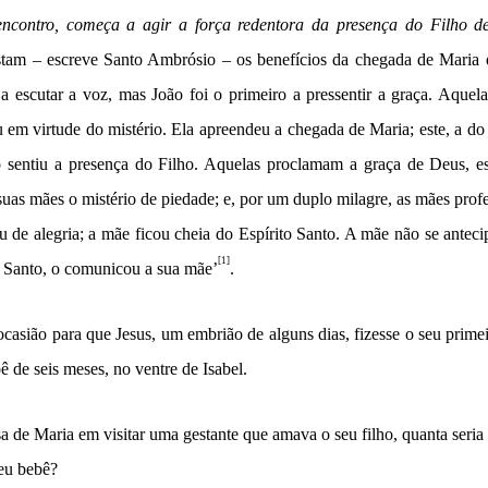
encontro, começa a agir a força redentora da presença do Filho 
stam – escreve Santo Ambrósio – os benefícios da chegada de Maria 
a a escutar a voz, mas João foi o primeiro a pressentir a graça. Aqu
ou em virtude do mistério. Ela apreendeu a chegada de Maria; este, a d
 sentiu a presença do Filho. Aquelas proclamam a graça de Deus, est
suas mães o mistério de piedade; e, por um duplo milagre, as mães prof
ou de alegria; a mãe ficou cheia do Espírito Santo. A mãe não se anteci
[1]
o Santo, o comunicou a sua mãe’
.
 ocasião para que Jesus, um embrião de alguns dias, fizesse o seu prime
ê de seis meses, no ventre de Isabel.
sa de Maria em visitar uma gestante que amava o seu filho, quanta seria a
seu bebê?