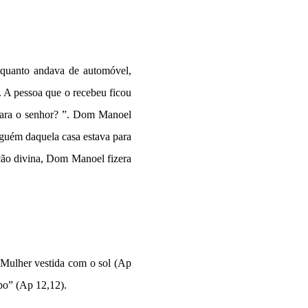
nquanto andava de automóvel,
r. A pessoa que o recebeu ficou
para o senhor? ”. Dom Manoel
lguém daquela casa estava para
ação divina, Dom Manoel fizera
 Mulher vestida com o sol (Ap
mpo” (Ap 12,12).