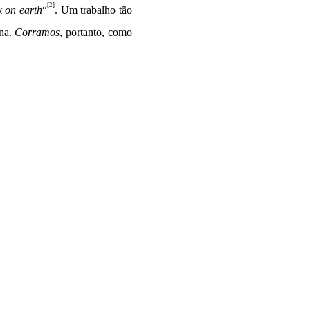
[2]
k on earth
“
. Um trabalho tão
ana.
Corramos
, portanto, como