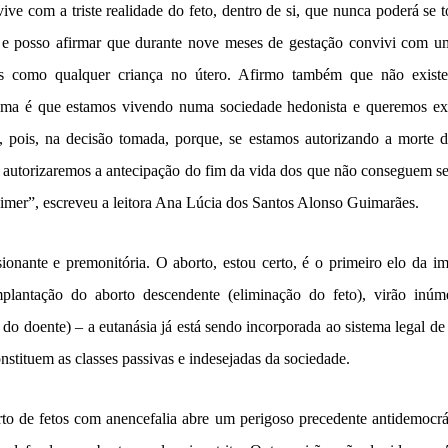
ive com a triste realidade do feto, dentro de si, que nunca poderá se 
 e posso afirmar que durante nove meses de gestação convivi com um
nos como qualquer criança no útero. Afirmo também que não existe
ema é que estamos vivendo numa sociedade hedonista e queremos ext
pois, na decisão tomada, porque, se estamos autorizando a morte d
de autorizaremos a antecipação do fim da vida dos que não conseguem se
imer”, escreveu a leitora Ana Lúcia dos Santos Alonso Guimarães.
ionante e premonitória. O aborto, estou certo, é o primeiro elo da i
plantação do aborto descendente (eliminação do feto), virão inúm
do doente) – a eutanásia já está sendo incorporada ao sistema legal de
stituem as classes passivas e indesejadas da sociedade.
to de fetos com anencefalia abre um perigoso precedente antidemocráti