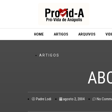
Ir
para
o
conteúdo
HOME
ARTIGOS
ARQUIVOS
VID
ARTIGOS
AB
Padre Lodi
agosto 2, 2004
No Comm