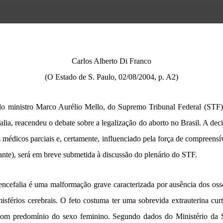
Carlos Alberto Di Franco
(O Estado de S. Paulo, 02/08/2004, p. A2)
lo ministro Marco Aurélio Mello, do Supremo Tribunal Federal (STF),
lia, reacendeu o debate sobre a legalização do aborto no Brasil. A dec
médicos parciais e, certamente, influenciado pela força de compreensí
ante), será em breve submetida à discussão do plenário do STF.
encefalia é uma malformação grave caracterizada por ausência dos oss
misférios cerebrais. O feto costuma ter uma sobrevida extrauterina cur
com predomínio do sexo feminino. Segundo dados do Ministério da 