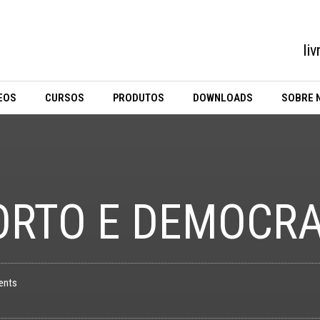
li
EOS
CURSOS
PRODUTOS
DOWNLOADS
SOBRE 
ORTO E DEMOCRA
ents