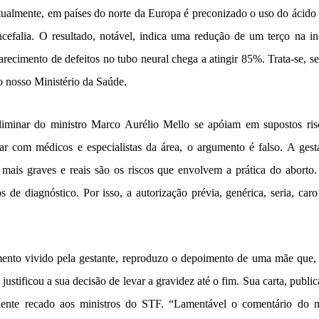
ualmente, em países do norte da Europa é preconizado o uso do ácido f
ncefalia. O resultado, notável, indica uma redução de um terço na in
recimento de defeitos no tubo neural chega a atingir 85%. Trata-se, 
o nosso Ministério da Saúde.
iminar do ministro Marco Aurélio Mello se apóiam em supostos risc
ar com médicos e especialistas da área, o argumento é falso. A ges
mais graves e reais são os riscos que envolvem a prática do aborto
s de diagnóstico. Por isso, a autorização prévia, genérica, seria, caro
mento vivido pela gestante, reproduzo o depoimento de uma mãe que,
 justificou a sua decisão de levar a gravidez até o fim. Sua carta, publi
dente recado aos ministros do STF. “Lamentável o comentário do m