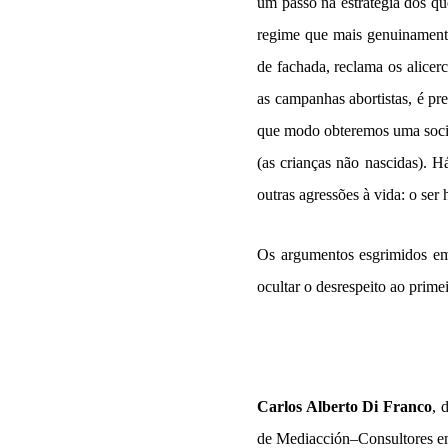
um passo na estratégia dos qu
regime que mais genuinamente
de fachada, reclama os alicer
as campanhas abortistas, é p
que modo obteremos uma socie
(as crianças não nascidas). H
outras agressões à vida: o se
Os argumentos esgrimidos em
ocultar o desrespeito ao prime
Carlos Alberto Di Franco
, 
de Mediacción–Consultores em