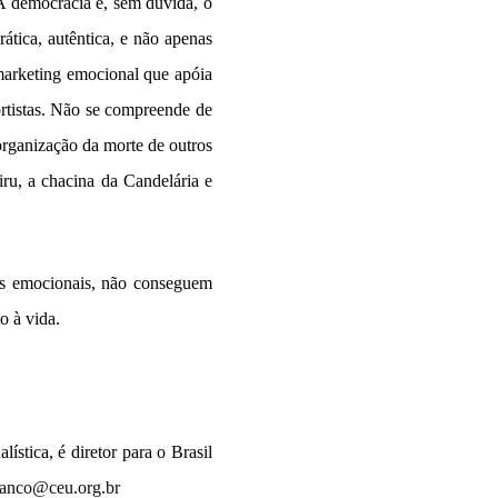
 A democracia é, sem dúvida, o
tica, autêntica, e não apenas
 marketing emocional que apóia
rtistas. Não se compreende de
rganização da morte de outros
iru, a chacina da Candelária e
os emocionais, não conseguem
o à vida.
ística, é diretor para o Brasil
ranco@ceu.org.br