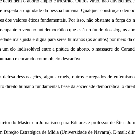
e defendem o aborto amplo e irrestrito. Outros virão, não duvidemos.
 respeita a dignidade da pessoa humana. Qualquer construção democrá
ces dos valores éticos fundamentais. Por isso, não obstante a força do
reocupante o veneno antidemocrático que está no fundo dos slogans abo
dade mais justa e digna para seres humanos (os adultos) por meio da o
á um elo indissolúvel entre a prática do aborto, o massacre do Carand
r humano é encarado como objeto descartável.
 defesa dessas ações, alguns cruéis, outros carregados de eufemism
iro direito humano fundamental, base da sociedade democrática: o direit
diretor do Master em Jornalismo para Editores e professor de Ética Jornal
 Direção Estratégica de Mídia (Universidade de Navarra).
E-mail:
dif