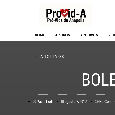
Ir
para
o
conteúdo
HOME
ARTIGOS
ARQUIVOS
VID
ARQUIVOS
BOLE
Padre Lodi
agosto 7, 2017
No Comm