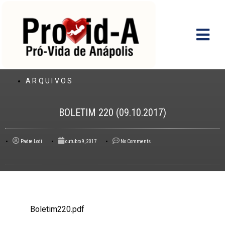
Ir
para
o
conteúdo
ARQUIVOS
BOLETIM 220 (09.10.2017)
Padre Lodi
outubro 9, 2017
No Comments
Boletim220.pdf