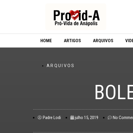
Ir
para
o
conteúdo
HOME
ARTIGOS
ARQUIVOS
VID
ARQUIVOS
BOLE
Padre Lodi
julho 15, 2019
No Comme