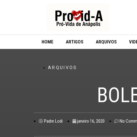
Ir
para
o
conteúdo
HOME
ARTIGOS
ARQUIVOS
VID
ARQUIVOS
BOLE
Padre Lodi
janeiro 16, 2020
No Comm