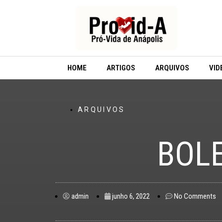
Ir
para
o
conteúdo
HOME
ARTIGOS
ARQUIVOS
VID
ARQUIVOS
BOLE
admin
junho 6, 2022
No Comments