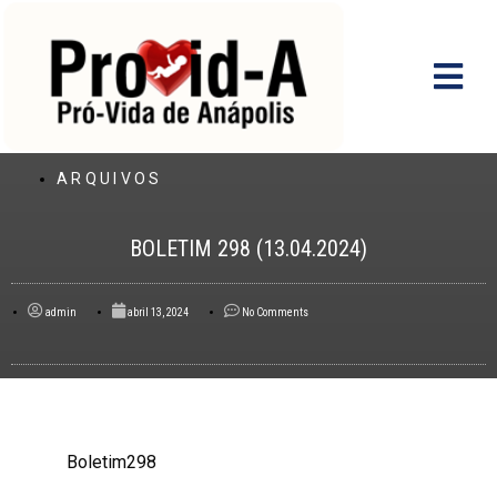
Ir
para
o
conteúdo
ARQUIVOS
BOLETIM 298 (13.04.2024)
admin
abril 13, 2024
No Comments
Boletim298