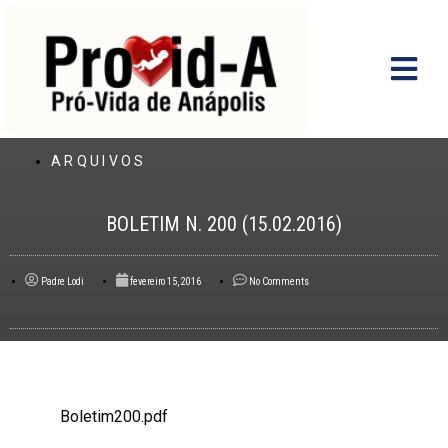
Ir
para
o
conteúdo
ARQUIVOS
BOLETIM N. 200 (15.02.2016)
Padre Lodi
fevereiro 15, 2016
No Comments
Boletim200.pdf