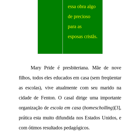
essa obra algo
de precioso
para as
esposas cristãs.
Mary Pride é presbiteriana. Mãe de nove
filhos, todos eles educados em casa (sem freqüentar
as escolas), vive atualmente com seu marido na
cidade de Fenton. O casal dirige uma importante
organização de
escola em casa
(
homescholling
)
[3]
,
prática esta muito difundida nos Estados Unidos, e
com ótimos resultados pedagógicos.