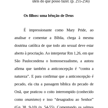
úteis do que posso fazer. (
p. 255-256)
Os filhos: uma bênção de Deus
É impressionante como Mary Pride, ao
analisar e comentar a Bíblia, chega à mesma
doutrina católica de que todo ato sexual deve estar
aberto à procriação. Ao interpretar Rm 1,26, em que
São Paulocondena o homossexualismo, a autora
afirma que também a anticoncepção é “contra a
natureza”. E para confirmar que a anticoncepção é
pecado, ela cita a passagem bíblica do pecado de
Onã, que praticou o coito interrompido (conhecido
como
onanismo
) e isso “desagradou ao Senhor”
(Gn 38, 9-10) (
p. 54-55)
. Comentando os salmos