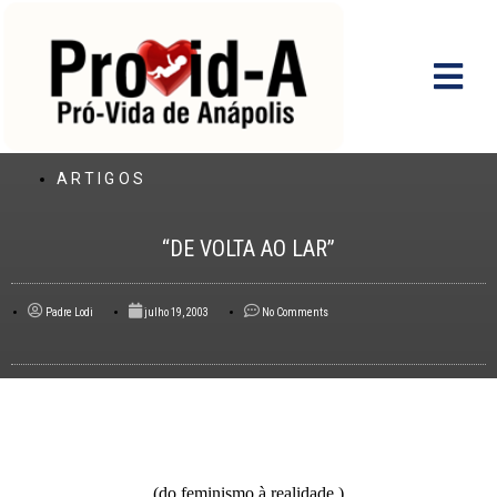
Ir
para
o
conteúdo
ARTIGOS
“DE VOLTA AO LAR”
Padre Lodi
julho 19, 2003
No Comments
(do feminismo à realidade.)