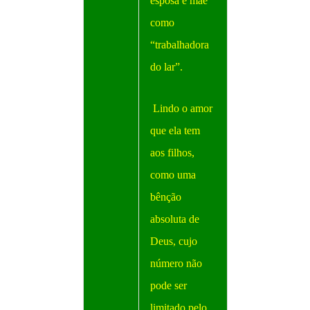
esposa e mãe
como
“trabalhadora
do lar”.
Lindo o amor
que ela tem
aos filhos,
como uma
bênção
absoluta de
Deus, cujo
número não
pode ser
limitado pelo