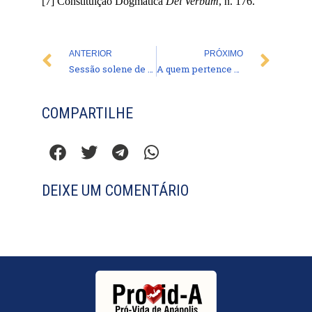
[7]
Constituição Dogmática
Dei Verbum
, n. 176.
Prev
Nex
ANTERIOR
PRÓXIMO
Sessão solene de homenagem ao vício
A quem pertence o mandato?
COMPARTILHE
DEIXE UM COMENTÁRIO