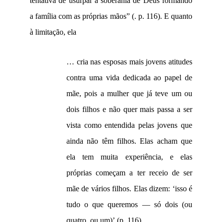
tentativa de usurpar a soberania de Deus formando
a família com as próprias mãos” (
. p. 116)
. E quanto
à limitação, ela
… cria nas esposas mais jovens atitudes
contra uma vida dedicada ao papel de
mãe, pois a mulher que já teve um ou
dois filhos e não quer mais passa a ser
vista como entendida pelas jovens que
ainda não têm filhos. Elas acham que
ela tem muita experiência, e elas
próprias começam a ter receio de ser
mãe de vários filhos. Elas dizem: ‘isso é
tudo o que queremos — só dois (ou
quatro, ou um)’.(p. 116)