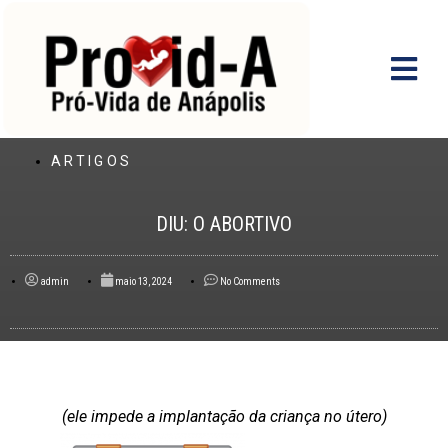
Ir
para
o
conteúdo
ARTIGOS
DIU: O ABORTIVO
admin
maio 13, 2024
No Comments
(ele impede a implantação da
criança no útero)