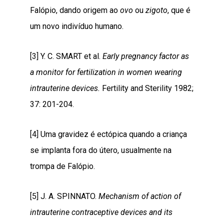
Falópio, dando origem ao
ovo
ou
zigoto
, que é
um novo indivíduo humano.
[3]
Y. C. SMART et al.
Early pregnancy factor as
a monitor for fertilization in women wearing
intrauterine devices.
Fertility and Sterility 1982;
37: 201-204.
[4]
Uma gravidez é ectópica quando a criança
se implanta fora do útero, usualmente na
trompa de Falópio.
[5]
J. A. SPINNATO.
Mechanism of action of
intrauterine contraceptive devices and its