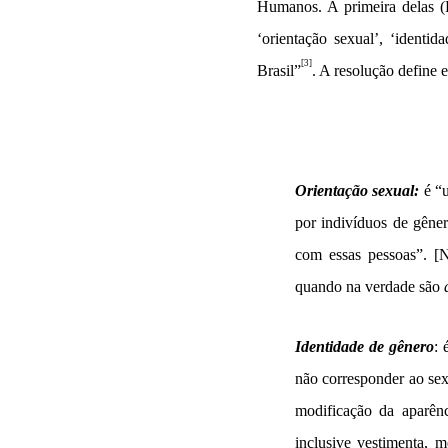
Humanos. A primeira delas (R
‘orientação sexual’, ‘identi
[3]
Brasil”
. A resolução define 
Orientação sexual:
é “u
por indivíduos de gêne
com essas pessoas”. [N
quando na verdade são
Identidade de gênero
: 
não corresponder ao sex
modificação da aparênc
inclusive vestimenta, 