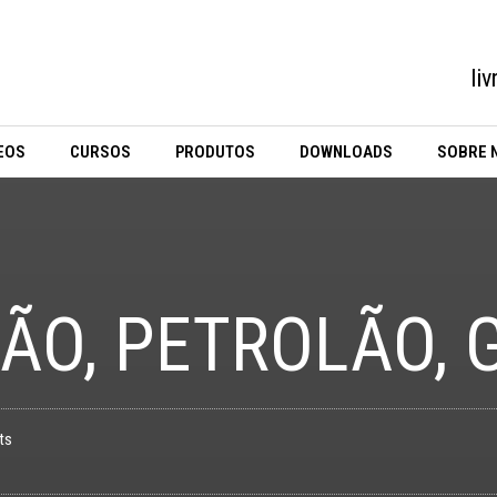
li
EOS
CURSOS
PRODUTOS
DOWNLOADS
SOBRE 
ÃO, PETROLÃO, 
ts