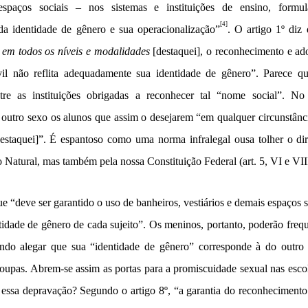
espaços sociais – nos sistemas e instituições de ensino, formu
[4]
 da identidade de gênero e sua operacionalização”
. O artigo 1º diz
,
em todos os níveis e modalidades
[destaquei], o reconhecimento e ad
ivil não reflita adequadamente sua identidade de gênero”. Parece q
ntre as instituições obrigadas a reconhecer tal “nome social”. No 
outro sexo os alunos que assim o desejarem “em qualquer circunstânc
estaquei]”. É espantoso como uma norma infralegal ousa tolher o dir
 Natural, mas também pela nossa Constituição Federal (art. 5, VI e VIII
que “deve ser garantido o uso de banheiros, vestiários e demais espaços
idade de gênero de cada sujeito”. Os meninos, portanto, poderão freq
ando alegar que sua “identidade de gênero” corresponde à do outr
roupas. Abrem-se assim as portas para a promiscuidade sexual nas escol
da essa depravação? Segundo o artigo 8º, “a garantia do reconheciment