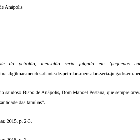
de Anápolis
te do petrolão, mensalão seria julgado em ‘pequenas cau
ia/brasil/gilmar-mendes-diante-de-petrolao-mensalao-seria-julgado-em-p
 do saudoso Bispo de Anápolis, Dom Manoel Pestana, que sempre orava 
santidade das famílias”.
r. 2015, p. 2-3.
r. 2015, p. 3.