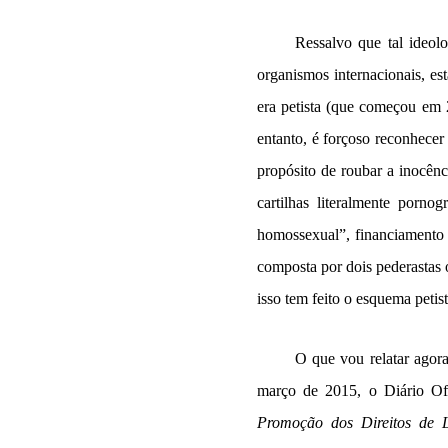
Ressalvo que tal ideol
organismos internacionais, es
era petista (que começou em 2
entanto, é forçoso reconhecer
propósito de roubar a inocênci
cartilhas literalmente porno
homossexual”, financiamento d
composta por dois pederastas 
isso tem feito o esquema petis
O que vou relatar agor
março de 2015, o Diário Of
Promoção dos Direitos de Lé