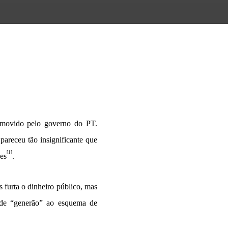
omovido pelo governo do PT.
pareceu tão insignificante que
[1]
es
.
furta o dinheiro público, mas
i de “generão” ao esquema de