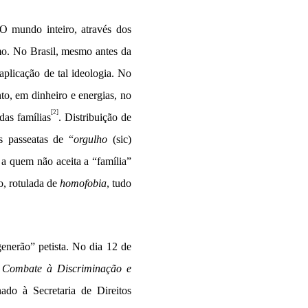
O mundo inteiro, através dos
smo. No Brasil, mesmo antes da
aplicação de tal ideologia. No
to, em dinheiro e energias, no
[2]
das famílias
. Distribuição de
s passeatas de “
orgulho
(sic)
 a quem não aceita a “família”
o, rotulada de
homofobia
, tudo
nerão” petista. No dia 12 de
 Combate à Discriminação e
nado à Secretaria de Direitos