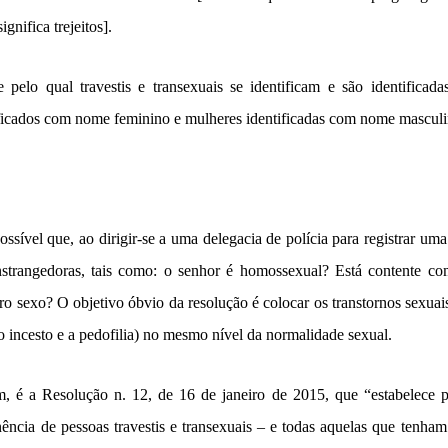
gnifica trejeitos].
e pelo qual travestis e transexuais se identificam e são identificad
ficados com nome feminino e mulheres identificadas com nome masculi
ssível que, ao dirigir-se a uma delegacia de polícia para registrar um
strangedoras, tais como: o senhor é homossexual? Está contente co
 sexo? O objetivo óbvio da resolução é colocar os transtornos sexua
o incesto e a pedofilia) no mesmo nível da normalidade sexual.
m, é a Resolução n. 12, de 16 de janeiro de 2015, que “estabelece p
ência de pessoas travestis e transexuais – e todas aquelas que tenham