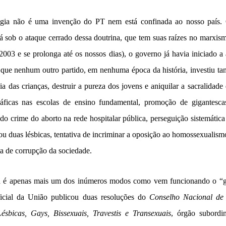
ogia não é uma invenção do PT nem está confinada ao nosso país. 
tá sob o ataque cerrado dessa doutrina, que tem suas raízes no marxi
003 e se prolonga até os nossos dias), o governo já havia iniciado a 
 que nenhum outro partido, em nenhuma época da história, investiu tan
a das crianças, destruir a pureza dos jovens e aniquilar a sacralidade 
gráficas nas escolas de ensino fundamental, promoção de gigantesca
o crime do aborto na rede hospitalar pública, perseguição sistemática
ou duas lésbicas, tentativa de incriminar a oposição ao homossexualism
ta de corrupção da sociedade.
a é apenas mais um dos inúmeros modos como vem funcionando o “ge
icial da União publicou duas resoluções do
Conselho Nacional de
sbicas, Gays, Bissexuais, Travestis e Transexuais
, órgão subordi