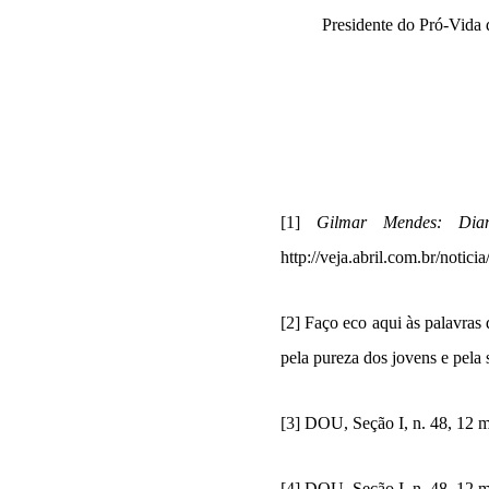
Presidente do Pró-Vida 
[1]
Gilmar Mendes: Dian
http://veja.abril.com.br/notic
[2]
Faço eco aqui às palavras
pela pureza dos jovens e pela 
[3]
DOU, Seção I, n. 48, 12 ma
[4]
DOU, Seção I, n. 48, 12 ma