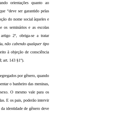
lando orientações quanto ao
 que “deve ser garantido pelas
oção do nome social àqueles e
ue os seminários e as escolas
artigo 2º, obriga-se a tratar
ia,
não cabendo qualquer tipo
eito à objeção de consciência
; art. 143 §1º).
 segregados por gênero, quando
uentar o banheiro das meninas,
o sexo. O mesmo vale para os
as. E os pais, poderão intervir
o da identidade de gênero deve