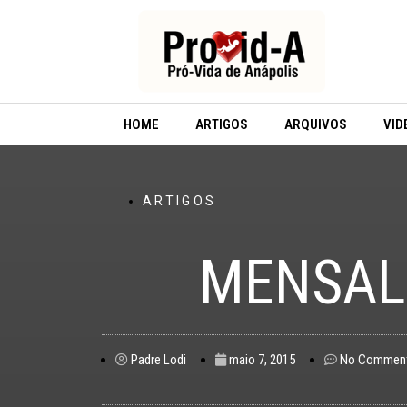
Ir
para
o
conteúdo
HOME
ARTIGOS
ARQUIVOS
VID
ARTIGOS
MENSAL
Padre Lodi
maio 7, 2015
No Commen