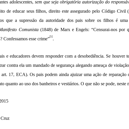
antes adolescentes,
sem que seja obrigatória autorização do responsáv
eito de educar seus filhos, direito este assegurado pelo Código Civil (
mos que a supressão da autoridade dos pais sobre os filhos é uma
Manifesto Comunista
(1848) de Marx e Engels: “Censurai-nos por qu
[5]
is? Confessamos esse crime”
.
pais e educadores devem responder com a desobediência. Se houver te
trar contra ela um mandado de segurança alegando ameaça de violação d
f. art. 17, ECA). Os pais podem ainda ajuizar uma ação de reparação d
o quanto ao uso dos banheiros e vestiários. O que não se pode, neste 
 2015
 Cruz