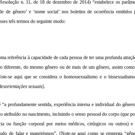
esolução n. 11, de 18 de dezembro de 2014) “estabelece os parâmet
dade de gênero’ e ‘nome social’ nos boletins de ocorrência emitidos p
esses três termos do seguinte modo:
ma referência à capacidade de cada pessoa de ter uma profunda atraçã
ro diferente, do mesmo gênero ou de mais de um gênero, assim como t
ote-se aqui que se considera o homossexualismo e o bissexualismo
desorientações sexuais
].
é “a profundamente sentida, experiência interna e individual do gêne
o atribuído no nascimento, incluindo o senso pessoal do corpo (que pod
ia ou função corporal por meios médicos, cirúrgicos ou outros) e 
modo de falar e maneirismos”. [Note-se aqui como se emprega “gêne