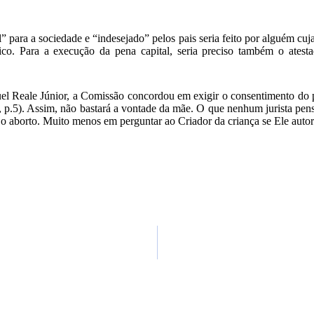
l” para a sociedade e “indesejado” pelos pais seria feito por alguém cuj
o. Para a execução da pena capital, seria preciso também o atesta
guel Reale Júnior, a Comissão concordou em exigir o consentimento do p
8, p.5). Assim, não bastará a vontade da mãe. O que nenhum jurista pen
o aborto. Muito menos em perguntar ao Criador da criança se Ele autori