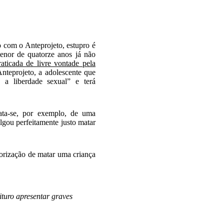
 com o Anteprojeto, estupro é
menor de quatorze anos já não
ticada de livre vontade pela
Anteprojeto, a adolescente que
 a liberdade sexual” e terá
ata-se, por exemplo, de uma
lgou perfeitamente justo matar
orização de matar uma criança
ituro apresentar graves