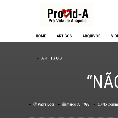
Ir
para
o
conteúdo
HOME
ARTIGOS
ARQUIVOS
VID
ARTIGOS
“NÃ
Padre Lodi
março 30, 1998
No Comm