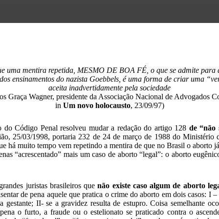
ue uma mentira repetida, MESMO DE BOA FÉ, o que se admite para 
 dos ensinamentos do nazista Goebbels, é uma forma de criar uma “ve
aceita inadvertidamente pela sociedade
los Graça Wagner, presidente da Associação Nacional de Advogados C
in
Um novo holocausto
, 23/09/97)
o do Código Penal resolveu mudar a redação do artigo 128
de “não 
ião, 25/03/1998, portaria 232 de 24 de março de 1988 do Ministério d
ue há muito tempo vem repetindo a mentira de que no Brasil o aborto já 
 apenas “acrescentado” mais um caso de aborto “legal”: o aborto eugê
randes juristas brasileiros que
não existe caso algum de aborto leg
isentar de pena aquele que pratica o crime do aborto em dois casos: I 
da gestante; II- se a gravidez resulta de estupro. Coisa semelhante oc
pena o furto, a fraude ou o estelionato se praticado contra o ascend