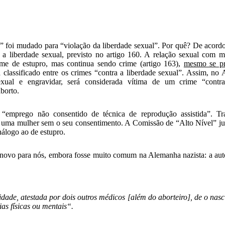
” foi mudado para “violação da liberdade sexual”. Por quê? De acordo
a liberdade sexual, previsto no artigo 160. A relação sexual com 
ome de estupro, mas continua sendo crime (artigo 163),
mesmo se pra
á classificado entre os crimes “contra a liberdade sexual”. Assim, no 
sexual e engravidar, será considerada vítima de um crime “contra
borto.
“emprego não consentido de técnica de reprodução assistida”. Tr
em uma mulher sem o seu consentimento. A Comissão de “Alto Nível” ju
análogo ao de estupro.
te novo para nós, embora fosse muito comum na Alemanha nazista: a aut
idade, atestada por dois outros médicos
[além do aborteiro]
, de o nasc
ias físicas ou mentais
“.