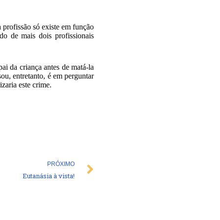
a profissão só existe em função
do de mais dois profissionais
ai da criança antes de matá-la
sou, entretanto, é em perguntar
zaria este crime.
Next
PRÓXIMO
Eutanásia à vista!