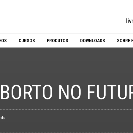
li
EOS
CURSOS
PRODUTOS
DOWNLOADS
SOBRE 
ABORTO NO FUTU
nts