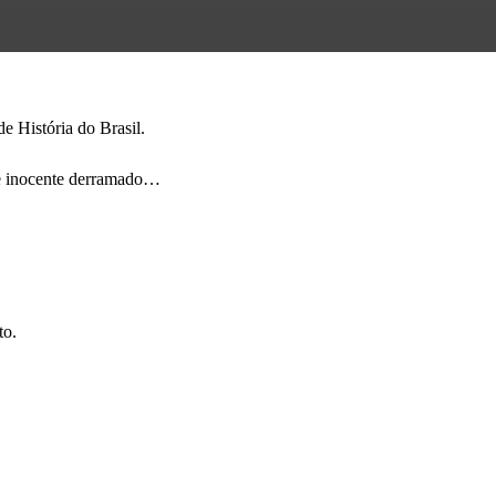
e História do Brasil.
gue inocente derramado…
to.