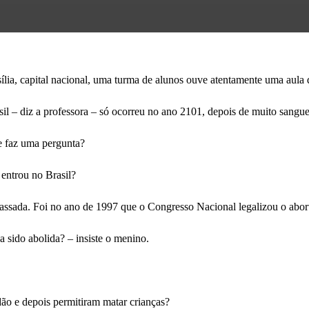
lia, capital nacional, uma turma de alunos ouve atentamente uma aula d
sil – diz a professora – só ocorreu no ano 2101, depois de muito san
e faz uma pergunta?
 entrou no Brasil?
 passada. Foi no ano de 1997 que o Congresso Nacional legalizou o abor
a sido abolida? – insiste o menino.
dão e depois permitiram matar crianças?