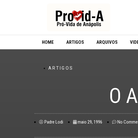
Ir
para
o
conteúdo
HOME
ARTIGOS
ARQUIVOS
VID
ARTIGOS
O 
Padre Lodi
maio 29, 1996
No Comme