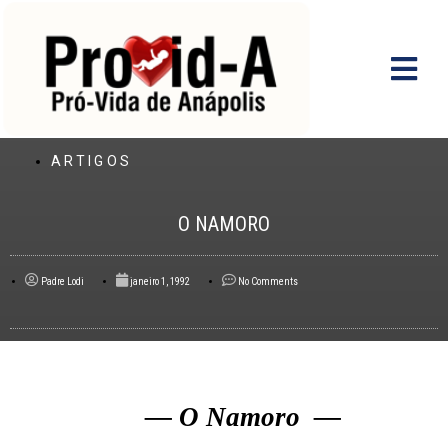
Ir
para
o
conteúdo
ARTIGOS
O NAMORO
Padre Lodi
janeiro 1, 1992
No Comments
— O Namoro —