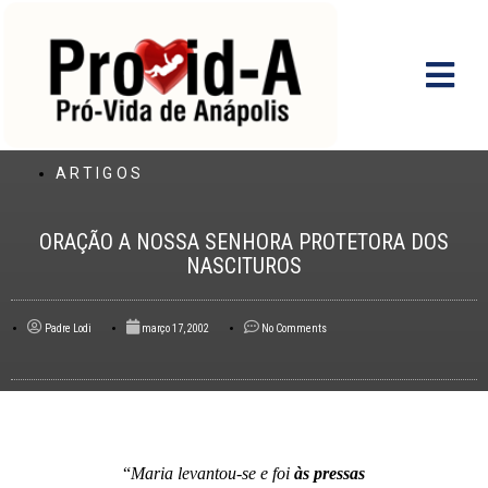
Ir
para
o
conteúdo
ARTIGOS
ORAÇÃO A NOSSA SENHORA PROTETORA DOS
NASCITUROS
Padre Lodi
março 17, 2002
No Comments
“
Maria levantou-se e foi
às pressas