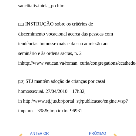
sanctitatis-tutela_po.htm
INSTRUÇÃO sobre os critérios de
[11]
discernimento vocacional acerca das pessoas com
tendências homossexuais e da sua admissão ao
seminário e às ordens sacras, n. 2
in
http://www.vatican.va/roman_curia/congregations/ccathe
STJ mantém adoção de crianças por casal
[12]
homossexual. 27/04/2010 – 17h32,
in
http://www.stj.jus.br/portal_stj/publicacao/engine.wsp?
tmp.area=398&
;tmp.texto=96931.
Prev
Nex
ANTERIOR
PRÓXIMO