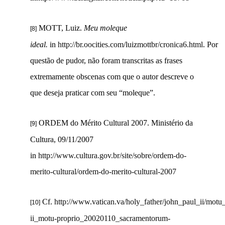
MOTT, Luiz.
Meu moleque
[8]
ideal.
in
http://br.oocities.com/luizmottbr/cronica6.html
. Por
questão de pudor, não foram transcritas as frases
extremamente obscenas com que o autor descreve o
que deseja praticar com seu “moleque”.
ORDEM do Mérito Cultural 2007. Ministério da
[9]
Cultura, 09/11/2007
in
http://www.cultura.gov.br/site/sobre/ordem-do-
merito-cultural/ordem-do-merito-cultural-2007
Cf.
http://www.vatican.va/holy_father/john_paul_ii/motu
[10]
ii_motu-proprio_20020110_sacramentorum-