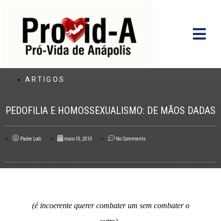
Ir
para
o
conteúdo
ARTIGOS
PEDOFILIA E HOMOSSEXUALISMO: DE MÃOS DADAS
Padre Lodi
maio 10, 2010
No Comments
(é incoerente querer combater um sem combater o