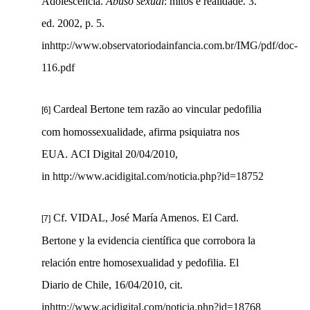
Adolescência.
Abuso sexual
: mitos e realidade. 3.
ed. 2002, p.
5.
in
http://www.observatoriodainfancia.com.br/IMG/pdf/doc-
116.pdf
Cardeal Bertone tem razão ao vincular pedofilia
[6]
com homossexualidade, afirma psiquiatra nos
EUA. ACI Digital 20/04/2010,
in
http://www.acidigital.com/noticia.php?id=18752
Cf. VIDAL, José María Amenos. El Card.
[7]
Bertone y la evidencia científica que corrobora la
relación entre homosexualidad y pedofilia. El
Diario de Chile, 16/04/2010, cit.
in
http://www.acidigital.com/noticia.php?id=18768