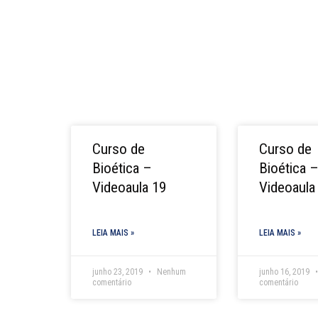
Curso de
Curso de
Bioética –
Bioética 
Videoaula 19
Videoaula
LEIA MAIS »
LEIA MAIS »
junho 23, 2019
Nenhum
junho 16, 2019
comentário
comentário