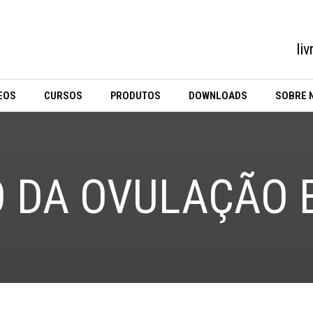
li
EOS
CURSOS
PRODUTOS
DOWNLOADS
SOBRE 
 DA OVULAÇÃO B