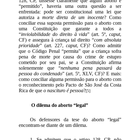
128, CP, dissesse claramente que algum aborto é
“permitido”, haveria uma outra questão a ser
enfrentada: pode ser constitucional uma lei que
autoriza a
morte direta de um inocente
? Como
conciliar essa suposta permissão para o aborto com
uma Constituição que garante a todos a
“
inviolabilidade do direito à vida
” (art. 5º,
caput
,
CF) e assegura à criança tal direito “
com absoluta
prioridade
” (art. 227,
caput
, CF)? Como admitir
que o Código Penal “permita” que a criança sofra
pena de morte por causa do crime de estupro
cometido por seu pai, se a Constituição afirma
solenemente que “
nenhuma pena passará da
pessoa do condenado
” (art. 5º, XLV, CF)? E mais:
como conciliar alguma permissão para o aborto com
o reconhecimento pelo Pacto de São José da Costa
Rica de que
o nascituro é pessoa
?
[5]
O dilema do aborto “legal”
Os defensores da tese do aborto “legal”
encontram-se diante de um dilema.
1. Se admitem que o artigo 128, CP,
não