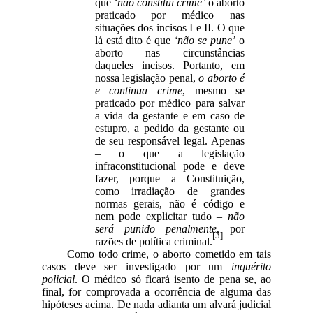
que
‘não constitui crime’
o aborto
praticado por médico nas
situações dos incisos I e II. O que
lá está dito é que
‘não se pune’
o
aborto nas circunstâncias
daqueles incisos. Portanto, em
nossa legislação penal,
o aborto é
e continua crime
, mesmo se
praticado por médico para salvar
a vida da gestante e em caso de
estupro, a pedido da gestante ou
de seu responsável legal. Apenas
– o que a legislação
infraconstitucional pode e deve
fazer, porque a Constituição,
como irradiação de grandes
normas gerais, não é código e
nem pode explicitar tudo –
não
será punido penalmente
, por
[3]
razões de política criminal.
Como todo crime, o aborto cometido em tais
casos deve ser investigado por um
inquérito
policial
. O médico só ficará isento de pena se, ao
final, for comprovada a ocorrência de alguma das
hipóteses acima. De nada adianta um alvará judicial