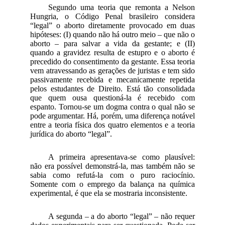
Segundo uma teoria que remonta a Nelson
Hungria, o Código Penal brasileiro considera
“legal” o aborto diretamente provocado em duas
hipóteses: (I) quando não há outro meio – que não o
aborto – para salvar a vida da gestante; e (II)
quando a gravidez resulta de estupro e o aborto é
precedido do consentimento da gestante. Essa teoria
vem atravessando as gerações de juristas e tem sido
passivamente recebida e mecanicamente repetida
pelos estudantes de Direito. Está tão consolidada
que quem ousa questioná-la é recebido com
espanto. Tornou-se um dogma contra o qual não se
pode argumentar. Há, porém, uma diferença notável
entre a teoria física dos quatro elementos e a teoria
jurídica do aborto “legal”.
A primeira apresentava-se como plausível:
não era possível demonstrá-la, mas também não se
sabia como refutá-la com o puro raciocínio.
Somente com o emprego da balança na química
experimental, é que ela se mostraria inconsistente.
A segunda – a do aborto “legal” – não requer