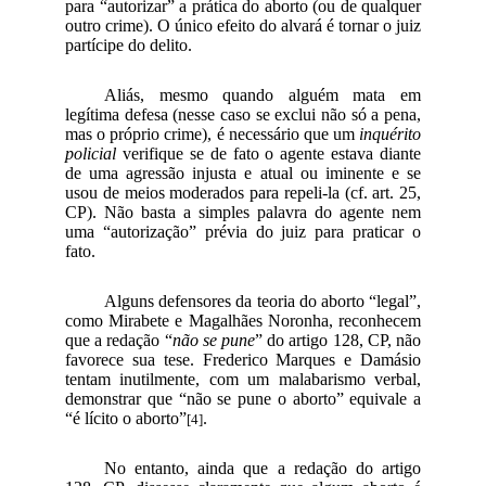
para “autorizar” a prática do aborto (ou de qualquer
outro crime). O único efeito do alvará é tornar o juiz
partícipe do delito.
Aliás, mesmo quando alguém mata em
legítima defesa (nesse caso se exclui não só a pena,
mas o próprio crime), é necessário que um
inquérito
policial
verifique se de fato o agente estava diante
de uma agressão injusta e atual ou iminente e se
usou de meios moderados para repeli-la (cf. art. 25,
CP). Não basta a simples palavra do agente nem
uma “autorização” prévia do juiz para praticar o
fato.
Alguns defensores da teoria do aborto “legal”,
como Mirabete e Magalhães Noronha, reconhecem
que a redação “
não se pune
” do artigo 128, CP, não
favorece sua tese. Frederico Marques e Damásio
tentam inutilmente, com um malabarismo verbal,
demonstrar que “não se pune o aborto” equivale a
“é lícito o aborto”
.
[4]
No entanto, ainda que a redação do artigo