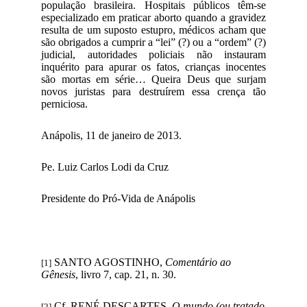
população brasileira. Hospitais públicos têm-se
especializado em praticar aborto quando a gravidez
resulta de um suposto estupro, médicos acham que
são obrigados a cumprir a “lei” (?) ou a “ordem” (?)
judicial, autoridades policiais não instauram
inquérito para apurar os fatos, crianças inocentes
são mortas em série… Queira Deus que surjam
novos juristas para destruírem essa crença tão
perniciosa.
Anápolis, 11 de janeiro de 2013.
Pe. Luiz Carlos Lodi da Cruz
Presidente do Pró-Vida de Anápolis
SANTO AGOSTINHO,
Comentário ao
[1]
Gênesis
, livro 7, cap. 21, n. 30.
Cf. RENÉ DESCARTES.
O mundo (ou tratado
[2]