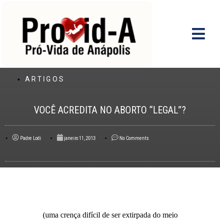
Ir
para
o
conteúdo
ARTIGOS
VOCÊ ACREDITA NO ABORTO “LEGAL”?
Padre Lodi
janeiro 11, 2013
No Comments
(uma crença difícil de ser extirpada do meio