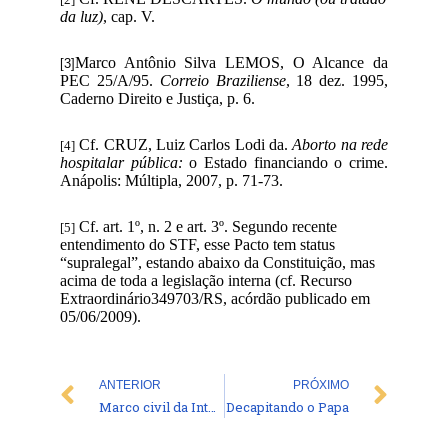
da luz)
, cap. V.
Marco Antônio Silva LEMOS, O Alcance da
[3]
PEC 25/A/95.
Correio Braziliense
, 18 dez. 1995,
Caderno Direito e Justiça, p. 6.
Cf. CRUZ, Luiz Carlos Lodi da.
Aborto na rede
[4]
hospitalar pública:
o Estado financiando o crime.
Anápolis: Múltipla, 2007, p. 71-73.
Cf. art. 1º, n. 2 e art. 3º. Segundo recente
[5]
entendimento do STF, esse Pacto tem status
“supralegal”, estando abaixo da Constituição, mas
acima de toda a legislação interna (cf. Recurso
Extraordinário349703/RS, acórdão publicado em
05/06/2009).
Prev
Nex
ANTERIOR
PRÓXIMO
Marco civil da Internet
Decapitando o Papa