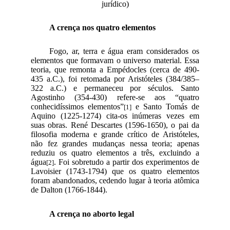
jurídico)
A crença nos quatro elementos
Fogo, ar, terra e água eram considerados os
elementos que formavam o universo material. Essa
teoria, que remonta a Empédocles (cerca de 490-
435 a.C.), foi retomada por Aristóteles (384/385–
322 a.C.) e permaneceu por séculos. Santo
Agostinho (354-430) refere-se aos “quatro
conhecidíssimos elementos”
e Santo Tomás de
[1]
Aquino (1225-1274) cita-os inúmeras vezes em
suas obras. René Descartes (1596-1650), o pai da
filosofia moderna e grande crítico de Aristóteles,
não fez grandes mudanças nessa teoria; apenas
reduziu os quatro elementos a três, excluindo a
água
. Foi sobretudo a partir dos experimentos de
[2]
Lavoisier (1743-1794) que os quatro elementos
foram abandonados, cedendo lugar à teoria atômica
de Dalton (1766-1844).
A crença no aborto legal