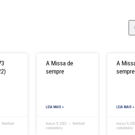
Se
73
A Missa de
A Miss
22)
sempre
sempre
LEIA MAIS »
LEIA MAIS »
Nenhum
março 9, 2022
Nenhum
março 9, 20
comentário
comentário