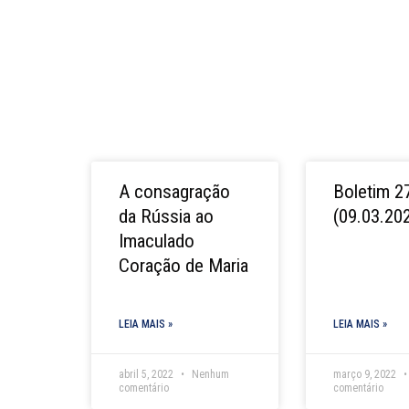
A consagração
Boletim 2
da Rússia ao
(09.03.20
Imaculado
Coração de Maria
LEIA MAIS »
LEIA MAIS »
abril 5, 2022
Nenhum
março 9, 2022
comentário
comentário