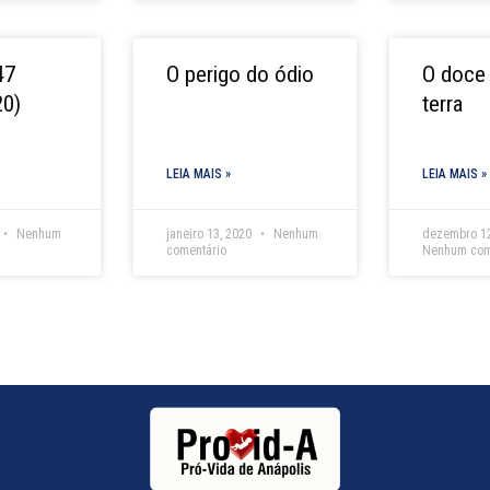
47
O perigo do ódio
O doce 
20)
terra
LEIA MAIS »
LEIA MAIS »
Nenhum
janeiro 13, 2020
Nenhum
dezembro 1
comentário
Nenhum com