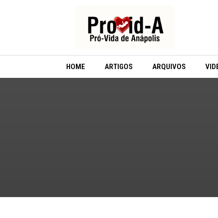
Ir
para
o
conteúdo
HOME
ARTIGOS
ARQUIVOS
VID