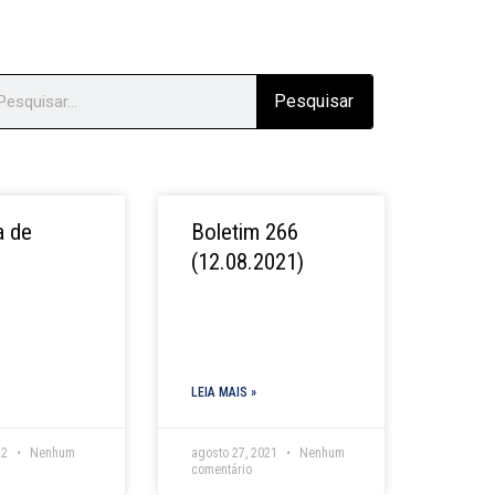
arch
Pesquisar
a de
Boletim 266
(12.08.2021)
LEIA MAIS »
22
Nenhum
agosto 27, 2021
Nenhum
comentário